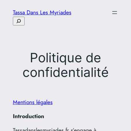
Aller
Tassa Dans Les Myriades
au
Rechercher
contenu
Politique de
confidentialité
Mentions légales
Introduction
Tassadanslesmyriades.fr s’engage à