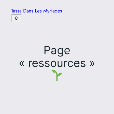
Aller
Tassa Dans Les Myriades
au
Rechercher
contenu
Page
« ressources »