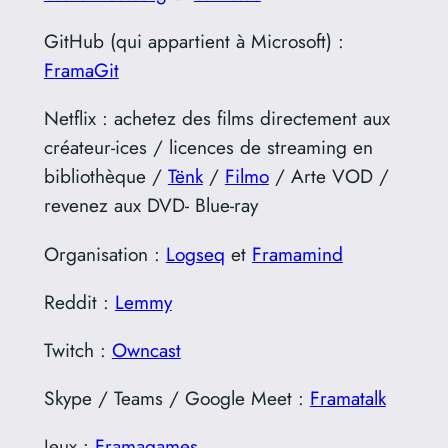
GitHub (qui appartient à Microsoft) :
FramaGit
Netflix : achetez des films directement aux
créateur-ices / licences de streaming en
bibliothèque /
Tënk
/
Filmo
/ Arte VOD /
revenez aux DVD- Blue-ray
Organisation :
Logseq
et
Framamind
Reddit :
Lemmy
Twitch :
Owncast
Skype / Teams / Google Meet :
Framatalk
Jeux :
Framagames