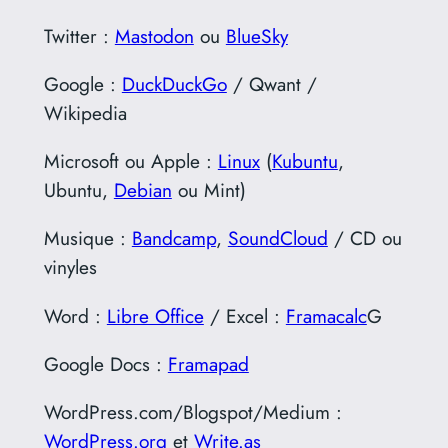
Twitter :
Mastodon
ou
BlueSky
Google :
DuckDuckGo
/ Qwant /
Wikipedia
Microsoft ou Apple :
Linux
(
Kubuntu
,
Ubuntu,
Debian
ou Mint)
Musique :
Bandcamp
,
SoundCloud
/ CD ou
vinyles
Word :
Libre Office
/ Excel :
Framacalc
G
Google Docs :
Framapad
WordPress.com/Blogspot/Medium :
WordPress.org
et
Write.as