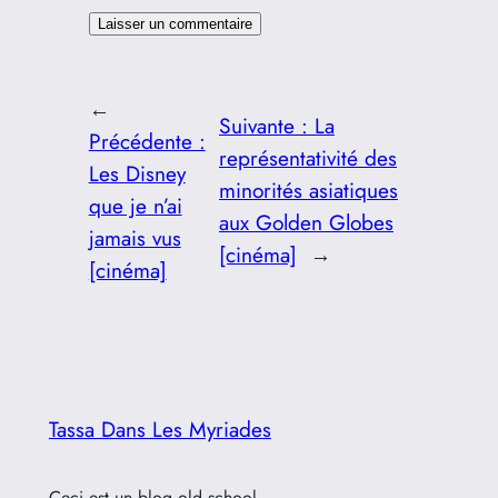
←
Suivante :
La
Précédente :
représentativité des
Les Disney
minorités asiatiques
que je n’ai
aux Golden Globes
jamais vus
[cinéma]
→
[cinéma]
Tassa Dans Les Myriades
Ceci est un blog old school