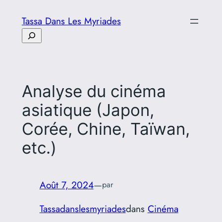
Aller
Tassa Dans Les Myriades
au
Rechercher
contenu
Analyse du cinéma
asiatique (Japon,
Corée, Chine, Taïwan,
etc.)
Août 7, 2024
—
par
Tassadanslesmyriades
dans
Cinéma