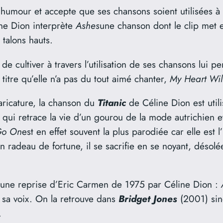
umour et accepte que ses chansons soient utilisées à 
ne Dion interprète
Ashes
une chanson dont le clip met 
talons hauts.
de cultiver à travers l’utilisation de ses chansons lui 
titre qu’elle n’a pas du tout aimé chanter,
My Heart Wi
aricature, la chanson du
Titanic
de Céline Dion est util
ui retrace la vie d’un gourou de la mode autrichien et
Go On
est en effet souvent la plus parodiée car elle est
n radeau de fortune, il se sacrifie en se noyant, désolé
 une reprise d’Eric Carmen de 1975 par Céline Dion :
 sa voix. On la retrouve dans
Bridget Jones
(2001) sin
.