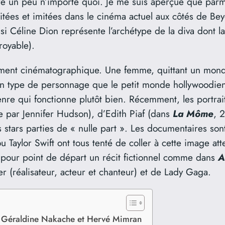
crire un peu n’importe quoi. Je me suis aperçue que parm
citées et imitées dans le cinéma actuel aux côtés de Be
Céline Dion représente l’archétype de la diva dont la 
royable).
èrement cinématographique. Une femme, quittant un monde
ilà un type de personnage que le petit monde hollywoodie
genre qui fonctionne plutôt bien. Récemment, les portra
ée par Jennifer Hudson), d’Edith Piaf (dans
La Môme
, 
ars parties de « nulle part ». Les documentaires sont 
u Taylor Swift ont tous tenté de coller à cette image a
s pour point de départ un récit fictionnel comme dans
A
(réalisateur, acteur et chanteur) et de Lady Gaga.
par Géraldine Nakache et Hervé Mimran