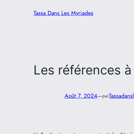
Aller
Tassa Dans Les Myriades
au
contenu
Les références à 
Août 7, 2024
—
Tassadans
par