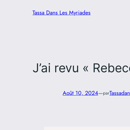
Aller
Tassa Dans Les Myriades
au
contenu
J’ai revu « Rebe
Août 10, 2024
—
Tassadan
par