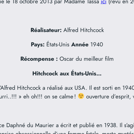
ié le 18 octobre 2013 par Madame Tassa
ici
(revu en 
Réalisateur:
Alfred Hitchcock
Pays:
États-Unis
Année
1940
Récompense :
Oscar du meilleur film
Hitchcock aux États-Unis…
Alfred Hitchcock a réalisé aux USA. Il est sorti en 1940
ourri..!!! » eh oh!!! on se calme !
ouverture d’esprit,
ice Daphné du Maurier a écrit et publié en 1938. Il s’ag
mprise obsessionnelle d’une femme fatale, morte mystéri