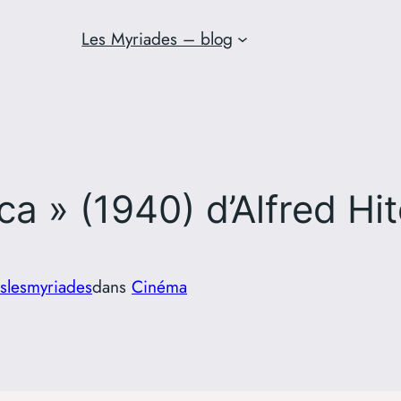
Les Myriades – blog
cca » (1940) d’Alfred H
slesmyriades
dans
Cinéma