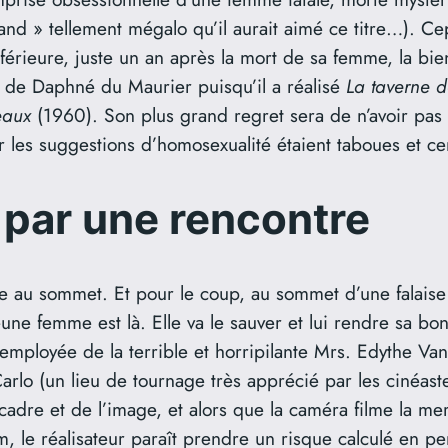
and » tellement mégalo qu’il aurait aimé ce titre…). Ce
inférieure, juste un an après la mort de sa femme, la 
 de Daphné du Maurier puisqu’il a réalisé
La taverne 
eaux
(1960). Son plus grand regret sera de n’avoir pas
r les suggestions d’homosexualité étaient taboues et c
par une rencontre
e au sommet. Et pour le coup, au sommet d’une falaise
une femme est là. Elle va le sauver et lui rendre sa b
l’employée de la terrible et horripilante Mrs. Edythe Va
Carlo (un lieu de tournage très apprécié par les cinéast
adre et de l’image, et alors que la caméra filme la me
film, le réalisateur paraît prendre un risque calculé en