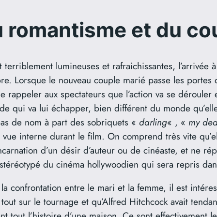
 romantisme et du co
terriblement lumineuses et rafraichissantes, l’arrivée 
 Lorsque le nouveau couple marié passe les portes de
de rappeler aux spectateurs que l’action va se dérouler 
 qui va lui échapper, bien différent du monde qu’elle c
as de nom à part des sobriquets «
darling
« , «
my dea
e vue interne durant le film. On comprend très vite qu’e
l’incarnation d’un désir d’auteur ou de cinéaste, et ne 
téréotypé du cinéma hollywoodien qui sera repris dans l
la confrontation entre le mari et la femme, il est intér
tout sur le tournage et qu’Alfred Hitchcock avait tendan
nt tout l’histoire d’une maison. Ce sont effectivement l