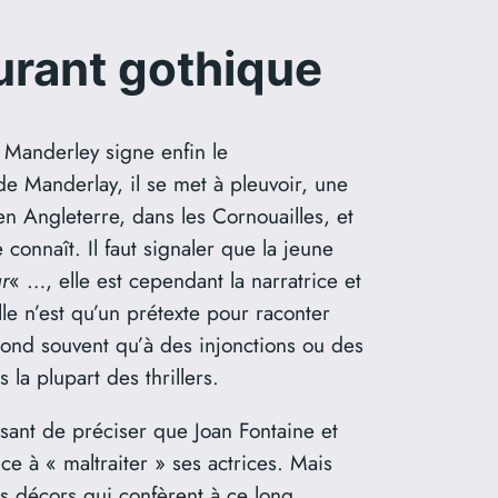
urant gothique
à Manderley signe enfin le
 Manderlay, il se met à pleuvoir, une
en Angleterre, dans les Cornouailles, et
onnaît. Il faut signaler que la jeune
r
« …, elle est cependant la narratrice et
lle n’est qu’un prétexte pour raconter
répond souvent qu’à des injonctions ou des
a plupart des thrillers.
essant de préciser que Joan Fontaine et
ce à « maltraiter » ses actrices. Mais
es décors qui confèrent à ce long