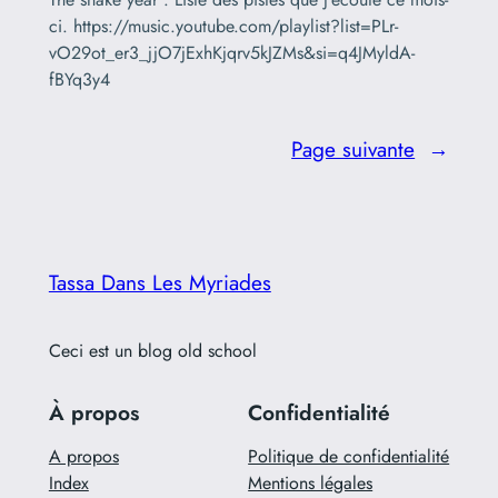
ci. https://music.youtube.com/playlist?list=PLr-
vO29ot_er3_jjO7jExhKjqrv5kJZMs&si=q4JMyldA-
fBYq3y4
Page suivante
→
Tassa Dans Les Myriades
Ceci est un blog old school
À propos
Confidentialité
A propos
Politique de confidentialité
Index
Mentions légales