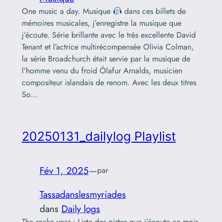
One music a day. Musique
dans ces billets de
mémoires musicales, j’enregistre la musique que
j’écoute. Série brillante avec le très excellente David
Tenant et l’actrice multirécompensée Olivia Colman,
la série Broadchurch était servie par la musique de
l’homme venu du froid Ólafur Arnalds, musicien
compositeur islandais de renom. Avec les deux titres
So…
20250131_dailylog Playlist
Fév 1, 2025
—
par
Tassadanslesmyriades
dans
Daily logs
The snake year : Liste des pistes que j’écoute ce mois-