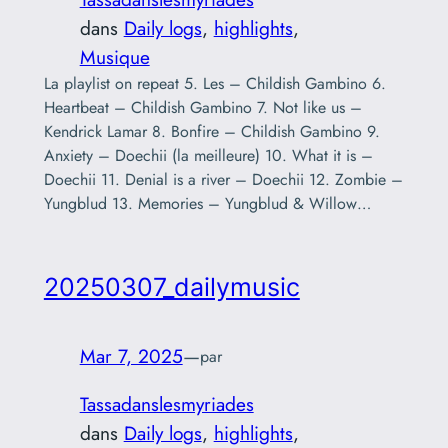
dans
Daily logs
, 
highlights
, 
Musique
La playlist on repeat 5. Les – Childish Gambino 6.
Heartbeat – Childish Gambino 7. Not like us –
Kendrick Lamar 8. Bonfire – Childish Gambino 9.
Anxiety – Doechii (la meilleure) 10. What it is –
Doechii 11. Denial is a river – Doechii 12. Zombie –
Yungblud 13. Memories – Yungblud & Willow…
20250307_dailymusic
Mar 7, 2025
—
par
Tassadanslesmyriades
dans
Daily logs
, 
highlights
, 