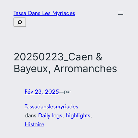
Aller
Tassa Dans Les Myriades
au
Rechercher
contenu
20250223_Caen &
Bayeux, Arromanches
Fév 23, 2025
—
par
Tassadanslesmyriades
dans
Daily logs
, 
highlights
, 
Histoire