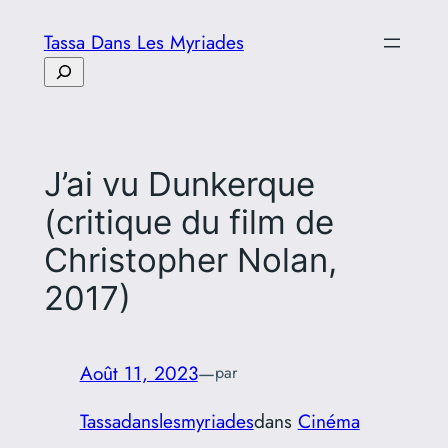
Aller
Tassa Dans Les Myriades
au
Rechercher
contenu
J’ai vu Dunkerque
(critique du film de
Christopher Nolan,
2017)
Août 11, 2023
—
par
Tassadanslesmyriades
dans
Cinéma