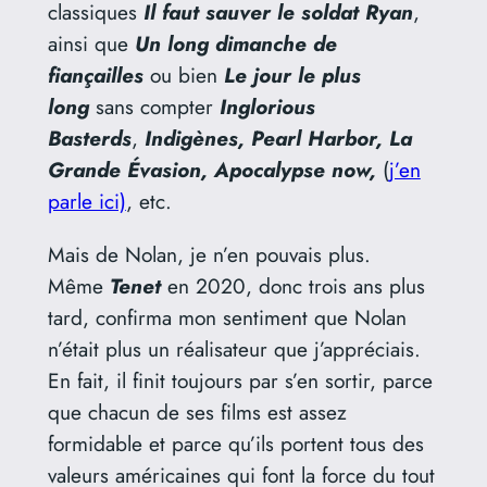
classiques
Il faut sauver le soldat Ryan
,
ainsi que
Un long dimanche de
fiançailles
ou bien
Le jour le plus
long
sans compter
Inglorious
Basterds
,
Indigènes, Pearl Harbor, La
Grande Évasion, Apocalypse now,
(
j’en
parle ici)
, etc.
Mais de Nolan, je n’en pouvais plus.
Même
Tenet
en 2020, donc trois ans plus
tard, confirma mon sentiment que Nolan
n’était plus un réalisateur que j’appréciais.
En fait, il finit toujours par s’en sortir, parce
que chacun de ses films est assez
formidable et parce qu’ils portent tous des
valeurs américaines qui font la force du tout