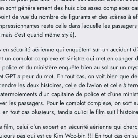
vion sont généralement des huis clos assez complexes car
point de vue du nombre de figurants et des scènes à eff
mpressionnantes reste celle dans laquelle les passager
, mais c’est quand même stylé).
ts en sécurité aérienne qui enquêtent sur un accident d’
ent un complot complexe et sinistre qui met en danger de
 police et du ministère enquête bien au sol sur un mys
at GPT a peur du mot. En tout cas, on voit bien que de
dre les deux histoires, celle de l’avion et celle à ter
 atermoiements d’un capitaine de police et d’une ministr
ver les passagers. Pour le complot complexe, on sort aus
en tout cas plusieurs, tandis qu’ici le film suit l’histoi
e film, celui d’un expert en sécurité aérienne qui cherc
toujours pas qui est ce Kim Woo-bin !!! En tout cas on s