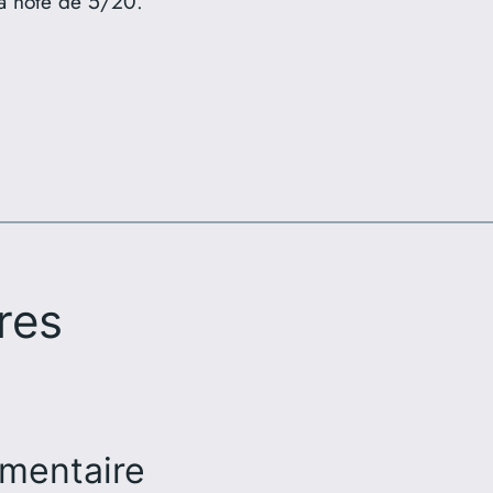
la note de 5/20.
res
mentaire