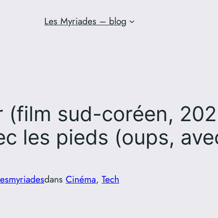
Les Myriades – blog
r (film sud-coréen, 202
ec les pieds (oups, av
lesmyriades
dans
Cinéma
, 
Tech