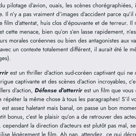
du pilotage d’avion, ouais, les scènes chorégraphiées, 
e. Il n’y a pas vraiment d’images d’accident parce qu’il n
 film d’attentat, huis clos d’épouvante et de terreur. Il
 cette menace, bien qu’on s’en lasse rapidement, n’est 
leurs morales coréennes ou bien des antagonistes aux va
 avec un contexte totalement différent, il aurait été le 
ges).
rrir
est un thriller d’action sud-coréen captivant qui n
rigue captivante et des scènes d’action incroyables, c’e
llers d’action,
Défense d’atterrir
est un film que vous 
e répéter la même chose à tous les paragraphes! S’il vous 
m est assez haletant mais banal, on passe un bon moment
tit bonus, c’est le plaisir qu’on a de retrouver des act
, cependant la direction d’acteurs est plutôt pas mal, se
lise légèrement le film. Ah nan, attendez, ce qui décréd