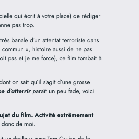
ficielle qui écrit à votre place) de rédiger
onne pas trop.
rès banale d’un attentat terroriste dans
 commun », histoire aussi de ne pas
t pas et je me force), ce film tombait à
dont on sait qu’il s’agit d’une grosse
e d’atterrir
p
araît un peu fade, voici
 sujet du film. Activité extrêmement
t donc de moi.
it un thrilleur avec Tom Cruise de la