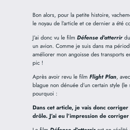
Bon alors, pour la petite histoire, vache
le noyau de l’article et ce dernier a été
J’ai donc vu le film
Défense d’atterrir
du 
un avion. Comme je suis dans ma période
améliorer mon angoisse des transports en
pic !
Après avoir revu le film
Flight Plan
, ave
blague non dénuée d’un certain style (le 
pourquoi :
Dans cet article, je vais donc corriger
drôle. J’ai eu l’impression de corrige
Le film
Défense d’atterrir
est en réalité