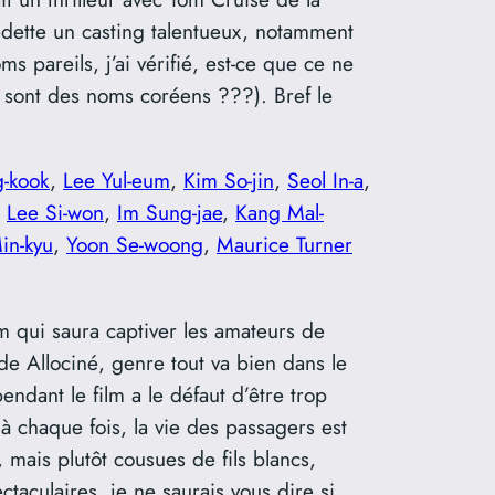
vedette un casting talentueux, notamment
s pareils, j’ai vérifié, est-ce que ce ne
e sont des noms coréens ???). Bref le
-kook
,
Lee Yul-eum
,
Kim So-jin
,
Seol In-a
,
,
Lee Si-won
,
Im Sung-jae
,
Kang Mal-
in-kyu
,
Yoon Se-woong
,
Maurice Turner
lm qui saura captiver les amateurs de
de Allociné, genre tout va bien dans le
pendant le film a le défaut d’être trop
, à chaque fois, la vie des passagers est
 mais plutôt cousues de fils blancs,
ctaculaires, je ne saurais vous dire si