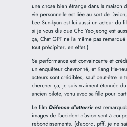
une chose bien étrange dans la maison d’u
vie personnelle est liée au sort de l’avion
Lee Sun-kyun est lui aussi un acteur du f
si je vous dis que Cho Yeo-jeong est auss
ça, Chat GPT ne l’a même pas remarqué ! D
tout précipiter, en effet.)
Sa performance est convaincante et crédib
un enquêteur chevronné, et Kang Ha-neul, 
acteurs sont crédibles, sauf peut-être le t
chercher ça, je suis vraiment étonnée du 
ancien pilote, venu avec sa fille pour par
Le film
Défense d’atterrir
est remarquabl
images de l’accident d’avion sont à coupe
rebondissements. (d’abord, pfff, je ne sai