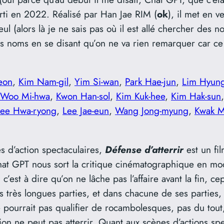
orti en 2022. Réalisé par Han Jae RIM (
ok
), il met en 
(alors là je ne sais pas où il est allé chercher des nom
les noms en se disant qu’on ne va rien remarquer car c
eon
,
Kim Nam-gil
,
Yim Si-wan
,
Park Hae-jun
,
Lim Hyung
Woo Mi-hwa
,
Kwon Han-sol
,
Kim Kuk-hee
,
Kim Hak-sun
Lee Hwa-ryong
,
Lee Jae-eun
,
Wang Jong-myung
,
Kwak M
s d’action spectaculaires,
Défense d’atterrir
est un fi
Chat GPT nous sort la critique cinématographique en mo
 c’est à dire qu’on ne lâche pas l’affaire avant la fin, ce
rois très longues parties, et dans chacune de ses parties
 pourrait pas qualifier de rocambolesques, pas du tout,
vion ne peut pas atterrir. Quant aux scènes d’actions spe