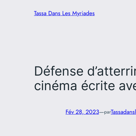
Aller
Tassa Dans Les Myriades
au
contenu
Défense d’atterri
cinéma écrite av
Fév 28, 2023
—
Tassadans
par