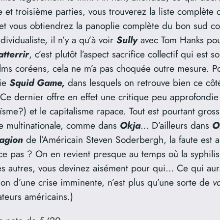
e et troisième parties, vous trouverez la liste complète
et vous obtiendrez la panoplie complète du bon sud coré
vidualiste, il n’y a qu’à voir
Sully
avec Tom Hanks pou
tterrir
, c’est plutôt l’aspect sacrifice collectif qui es
ms coréens, cela ne m’a pas choquée outre mesure. Pou
rie
Squid Game,
dans lesquels on retrouve bien ce côt
 dernier offre en effet une critique peu approfondie de 
sme?) et le capitalisme rapace. Tout est pourtant grossi
une multinationale, comme dans
Okja
… D’ailleurs dans
O
agion
de l’Américain Steven Soderbergh, la faute est a
t-ce pas ? On en revient presque au temps où la syphilis
es autres, vous devinez aisément pour qui… Ce qui aura
stion d’une crise imminente, n’est plus qu’une sorte de
v
ateurs américains.)