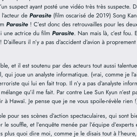
n suspect ayant posté une vidéo très très suspecte. Dan
, l’acteur de
Parasite
(film oscarisé de 2019) Song Kang-
ilm
Parasite
! C’est donc des retrouvailles pour les deu
i une actrice du film
Parasite
. Nan mais là, c’est fou. 
’ailleurs il n’y a pas d’accident d’avion à proprement 
le, et il est soutenu par des acteurs tout aussi talentu
qui joue un analyste informatique. (vrai, comme je l’ai
erroriste qui lui en fait trop. Il n’y a pas d’analyste in
mélange qu’il me fait. Par contre Lee Sun Kyun n’est pa
tir à Hawaï. Je pense que je ne vous spoile-révèle rien !
e pour ses scènes d’action spectaculaires, qui sont bi
r le souffle, et l’enquête menée par l’équipe d’experts 
s plus quoi dire moi, comme je le disais tout à l’heure,