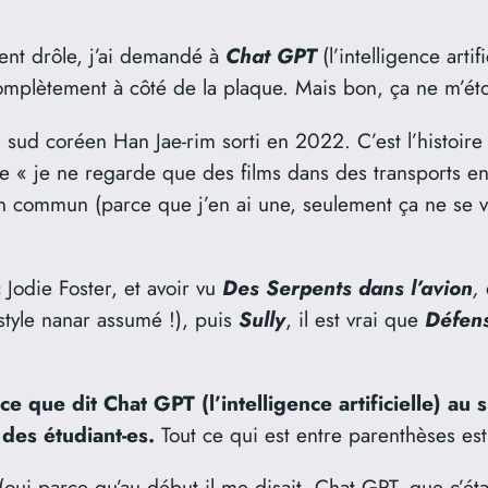
ment drôle, j’ai demandé à
Chat GPT
(l’intelligence arti
 complètement à côté de la plaque. Mais bon, ça ne m’ét
sud coréen Han Jae-rim sorti en 2022. C’est l’histoire t
 « je ne regarde que des films dans des transports en
 commun (parce que j’en ai une, seulement ça ne se voi
c Jodie Foster, et avoir vu
Des
Serpents dans l’avion
,
style nanar assumé !), puis
Sully
, il est vrai que
Défens
 ce que dit Chat GPT (l’intelligence artificielle) au
r des étudiant-es.
Tout ce qui est entre parenthèses es
 (oui parce qu’au début il me disait, Chat GPT, que c’éta