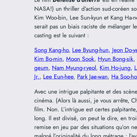
NASA!) un thriller d’action sud-coréen s
Kim Woo-bin, Lee Sun-kyun et Kang Ha-neul 
serait pas un biais raciste de mélanger 
casting est le suivant :
Song Kang-ho
,
Lee Byung-hun
,
Jeon Do-y
Kim Bo-min
,
Moon Sook
,
Hyun Bong-sik
,
geum
,
Nam Myung-ryeol
,
Kim Ho-jung
,
Jr.
,
Lee Eun-hee
,
Park Jae-wan
,
Ha Soo-ho
Avec une intrigue palpitante et des scène
cinéma. (Alors là aussi, je vous arrête, 
film. Non. L’intrigue est certes palpitante,
long. Il est divisé, on peut le dire, en t
remise en jeu par des situations qu’on ne
malgré l’originalité du long métrage : l’a