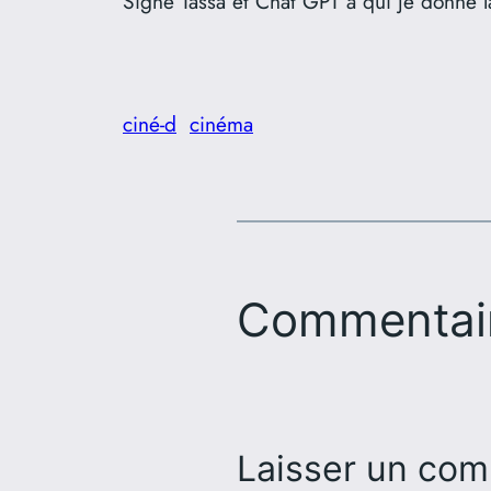
Signé Tassa et Chat GPT à qui je donne 
ciné-d
cinéma
Commentai
Laisser un com