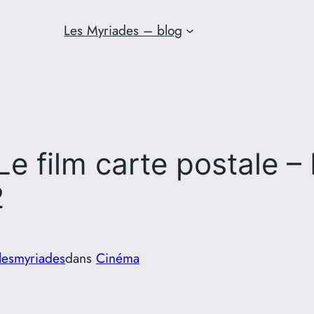
Les Myriades – blog
 film carte postale – 
2
lesmyriades
dans
Cinéma