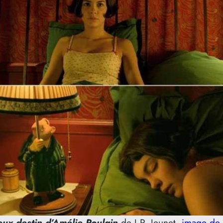
eux destin d’Amélie Poulain
de J.P. Jeunet,
image de 