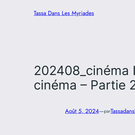
Aller
Tassa Dans Les Myriades
au
contenu
202408_cinéma Le
cinéma – Partie 
Août 5, 2024
—
Tassadans
par