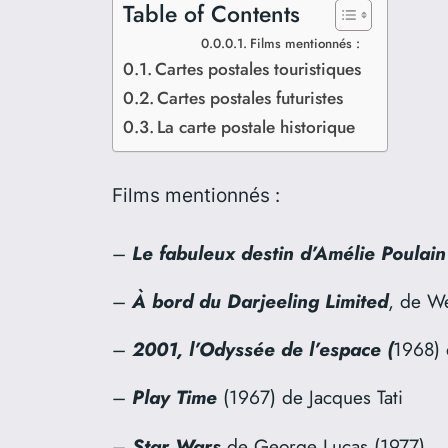
Table of Contents
Films mentionnés :
Cartes postales touristiques
Cartes postales futuristes
La carte postale historique
Films mentionnés :
–
Le fabuleux destin d’Amélie Poulain
–
À bord du Darjeeling Limited
, de W
–
2001, l’Odyssée de l’espace (
1968) 
–
Play Time
(1967) de Jacques Tati
–
Star Wars
de George Lucas (1977)