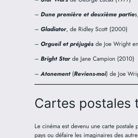
–
Dune première et deuxième partie
s
–
Gladiator
, de Ridley Scott (2000)
–
Orgueil et préjugés
de Joe Wright e
–
Bright Star
de Jane Campion (2010)
–
Atonement
(
Reviens-moi
) de Joe Wri
Cartes postales 
Le cinéma est devenu une carte postale pa
pays ou défaire les imaginaires des autre