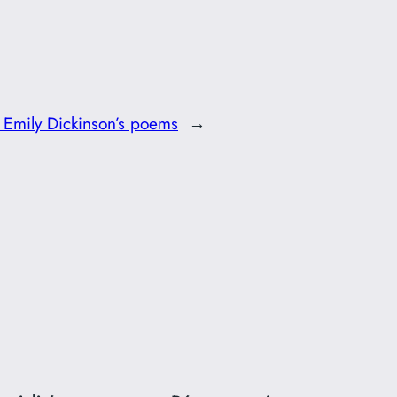
 Emily Dickinson’s poems
→