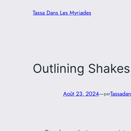
Aller
Tassa Dans Les Myriades
au
contenu
Outlining Shakes
Août 23, 2024
—
Tassadan
par