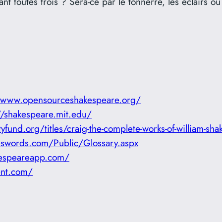
 toutes trois ? Sera-ce par le tonnerre, les éclairs ou 
//www.opensourceshakespeare.org/
//shakespeare.mit.edu/
ertyfund.org/titles/craig-the-complete-works-of-william-s
swords.com/Public/Glossary.aspx
kespeareapp.com/
ent.com/