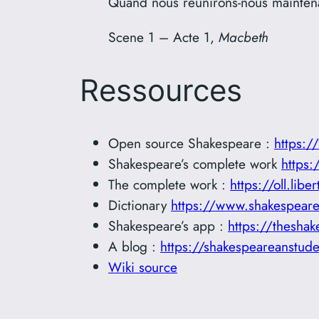
Quand nous réunirons-nous maintenant
Scene 1 – Acte 1,
Macbeth
Ressources
Open source Shakespeare :
https:
Shakespeare’s complete work
https:
The complete work :
https://oll.lib
Dictionary
https://www.shakespeare
Shakespeare’s app :
https://thesha
A blog :
https://shakespeareanstud
Wiki source