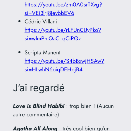
https://youtu.be/zm0A0srTXvg?
si=VEi3lrJ8JevbbEV6
Cédric Villani
https://youtu.be/rLFUnCUyPko?
si=wlmPhlQaC_qCiPQz
Scripta Manent
https://youtu.be/S4bBxwjHSAw?
si=HLwhN6oiqDEHpjB4
J’ai regardé
Love is Blind Habibi
: trop bien ! (Aucun
autre commentaire)
Agatha All Along
: très cool bien qu’un