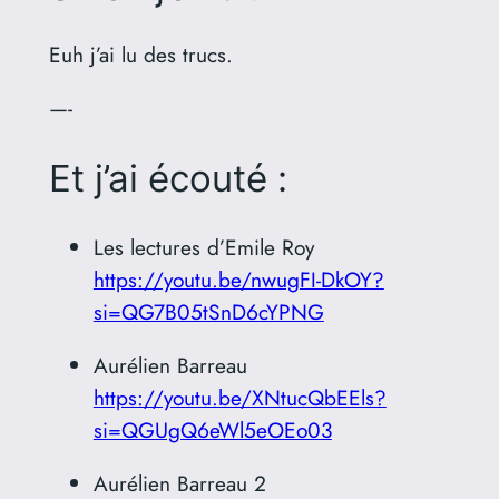
Euh j’ai lu des trucs.
—-
Et j’ai écouté :
Les lectures d’Emile Roy
https://youtu.be/nwugFI-DkOY?
si=QG7B05tSnD6cYPNG
Aurélien Barreau
https://youtu.be/XNtucQbEEls?
si=QGUgQ6eWl5eOEo03
Aurélien Barreau 2