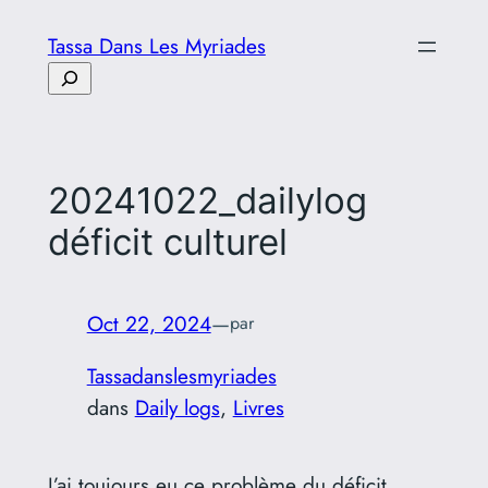
Aller
Tassa Dans Les Myriades
au
Rechercher
contenu
20241022_dailylog
déficit culturel
Oct 22, 2024
—
par
Tassadanslesmyriades
dans
Daily logs
, 
Livres
J’ai toujours eu ce problème du déficit