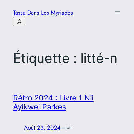
Aller
Tassa Dans Les Myriades
au
Rechercher
contenu
Étiquette :
litté-n
Rétro 2024 : Livre 1 Nii
Ayikwei Parkes
Août 23, 2024
—
par