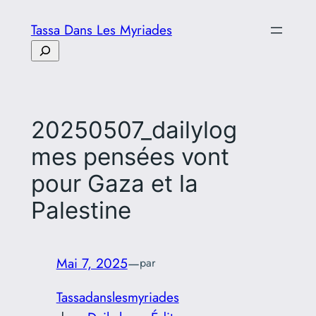
Aller
Tassa Dans Les Myriades
au
Rechercher
contenu
20250507_dailylog
mes pensées vont
pour Gaza et la
Palestine
Mai 7, 2025
—
par
Tassadanslesmyriades