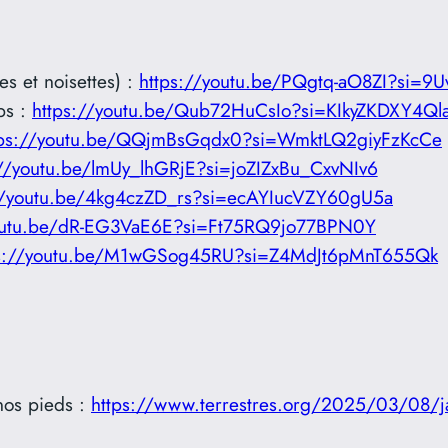
 et noisettes) :
https://youtu.be/PQgtq-aO8ZI?si=9
ps :
https://youtu.be/Qub72HuCsIo?si=KIkyZKDXY4Ql
tps://youtu.be/QQjmBsGqdx0?si=WmktLQ2giyFzKcCe
://youtu.be/lmUy_lhGRjE?si=joZIZxBu_CxvNIv6
//youtu.be/4kg4czZD_rs?si=ecAYIucVZY60gU5a
youtu.be/dR-EG3VaE6E?si=Ft75RQ9jo77BPN0Y
ps://youtu.be/M1wGSog45RU?si=Z4MdJt6pMnT655Qk
nos pieds :
https://www.terrestres.org/2025/03/08/jar