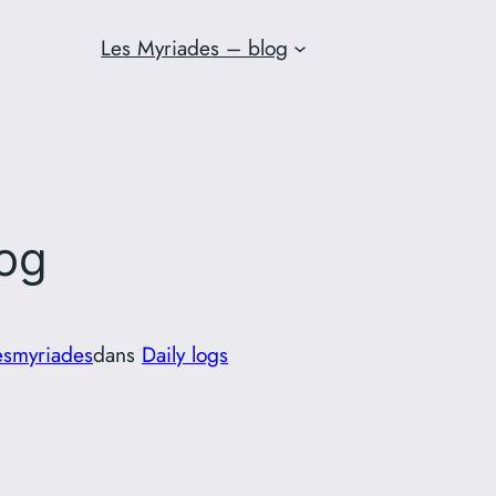
Les Myriades – blog
og
esmyriades
dans
Daily logs