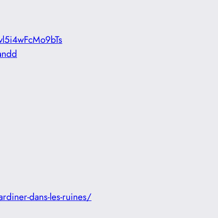
Uvl5i4wFcMo9bTs
andd
diner-dans-les-ruines/