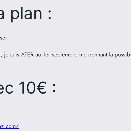
a plan :
oser.
je suis ATER au 1er septembre me donnant la possibili
ec 10€ :
sez.com/