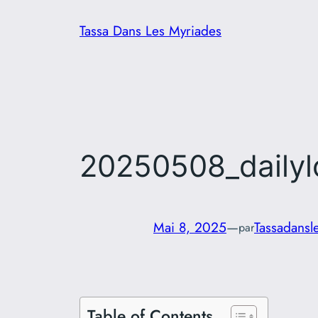
Aller
Tassa Dans Les Myriades
au
contenu
20250508_dailyl
Mai 8, 2025
—
Tassadansl
par
Table of Contents