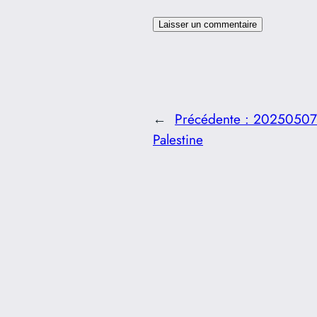
←
Précédente :
20250507_d
Palestine