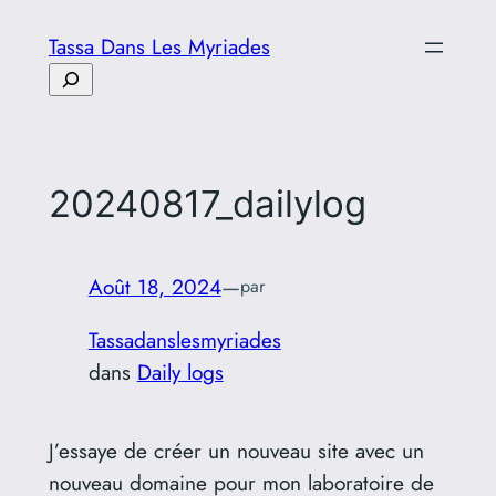
Aller
Tassa Dans Les Myriades
au
Rechercher
contenu
20240817_dailylog
Août 18, 2024
—
par
Tassadanslesmyriades
dans
Daily logs
J’essaye de créer un nouveau site avec un
nouveau domaine pour mon laboratoire de