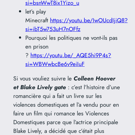
si=bsnWwT8ix1Yizo_u
let’s play
Minecraft
https://youtu.be/IwOUcdIjiQ8?
si=ibT5w753uH7nOFfz
Pourquoi les politiques ne vont-ils pas
en prison
?
https://youtu.be/_AQE5hi9P4s?
si=WBWwbcBe6v9eiIuF
Si vous vouliez suivre le
Colleen Hoover
et Blake Lively gate
: c’est l’histoire d’une
romancière qui a fait un livre sur les
violences domestiques et l’a vendu pour en
faire un film qui romance les Violences
Domestiques parce que l’actrice principale
Blake Lively, a décidé que c’était plus