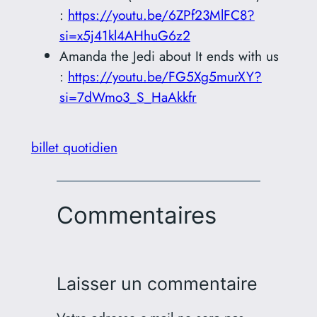
:
https://youtu.be/6ZPf23MlFC8?
si=x5j41kl4AHhuG6z2
Amanda the Jedi about It ends with us
:
https://youtu.be/FG5Xg5murXY?
si=7dWmo3_S_HaAkkfr
billet quotidien
Commentaires
Laisser un commentaire