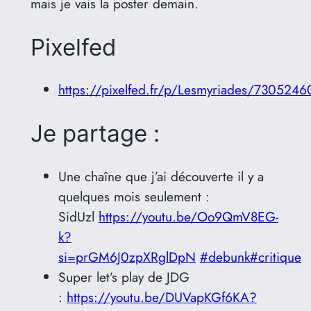
mais je vais la poster demain.
Pixelfed
https://pixelfed.fr/p/Lesmyriades/73052
Je partage :
Une chaîne que j’ai découverte il y a
quelques mois seulement :
SidUzl
https://youtu.be/Oo9QmV8EG-
k?
si=prGM6J0zpXRglDpN
#debunk
#critique
Super let’s play de JDG
:
https://youtu.be/DUVapKGf6KA?