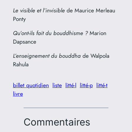
Le visible et l’invisible
de Maurice Merleau
Ponty
Qu’ont-ils fait du bouddhisme ?
Marion
Dapsance
L’enseignement du bouddha
de Walpola
Rahula
billet quotidien
liste
litté-l
litté-p
litté-t
livre
Commentaires