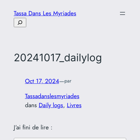
Aller
Tassa Dans Les Myriades
au
Rechercher
contenu
20241017_dailylog
Oct 17, 2024
—
par
Tassadanslesmyriades
dans
Daily logs
, 
Livres
J’ai fini de lire :